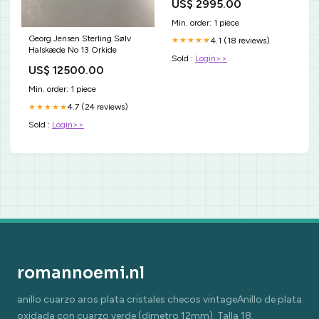
US$ 2995.00
Min. order: 1 piece
Georg Jensen Sterling Sølv
4.1 (18 reviews)
★★★★★
Halskæde No 13 Orkide
Sold :
Login>>
US$ 12500.00
Min. order: 1 piece
4.7 (24 reviews)
★★★★★
Sold :
Login>>
romannoemi.nl
anillo cuarzo aros plata cristales checos vintageAnillo de plata
oxidada con cuarzo verde (dimetro 12mm). Talla 18.