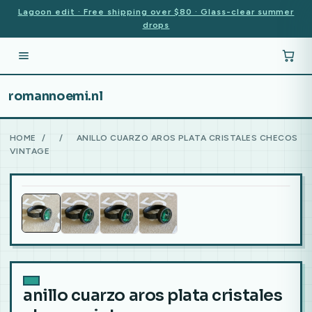
Lagoon edit · Free shipping over $80 · Glass-clear summer
drops
romannoemi.nl
HOME
/
/
ANILLO CUARZO AROS PLATA CRISTALES CHECOS
VINTAGE
anillo cuarzo aros plata cristales