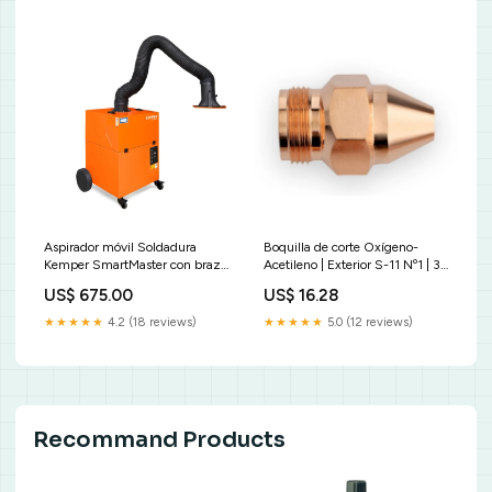
Aspirador móvil Soldadura
Boquilla de corte Oxígeno-
Kemper SmartMaster con brazo
Acetileno | Exterior S-11 Nº1 | 3-
3m | 64330
12mm rebarbadora
US$ 675.00
US$ 16.28
ACCIONAMIENTOS
★★★★★
4.2 (18 reviews)
★★★★★
5.0 (12 reviews)
Recommand Products