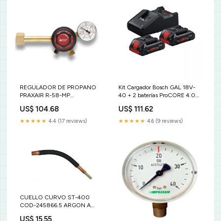
REGULADOR DE PROPANO
Kit Cargador Bosch GAL 18V-
PRAXAIR R-58-MP
40 + 2 baterías ProCORE 4.0
taladro/atornillador
Ah acero 304
US$ 104.68
US$ 111.62
★★★★★
4.4 (17 reviews)
★★★★★
4.6 (9 reviews)
CUELLO CURVO ST-400
COD-245866.5 ARGON A
amortiguadores
US$ 15.55