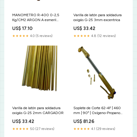
MANOMETRO R-400 0-2,5
Varilla de latón para soldadura
Kg/CM2 ARGON A esmeril
oxigás G-25 3mm excentrica
recta
US$ 17.10
US$ 33.42
★★★★★
4.0 (5 reviews)
★★★★★
4.8 (12 reviews)
Varilla de latón para soldadura
Soplete de Corte 62-4F | 460
oxigás G-25 2mm CARGADOR
mm | 90º | Oxígeno-Propano
Profesional hoja
US$ 33.42
US$ 81.26
★★★★★
5.0 (27 reviews)
★★★★★
4.1 (29 reviews)