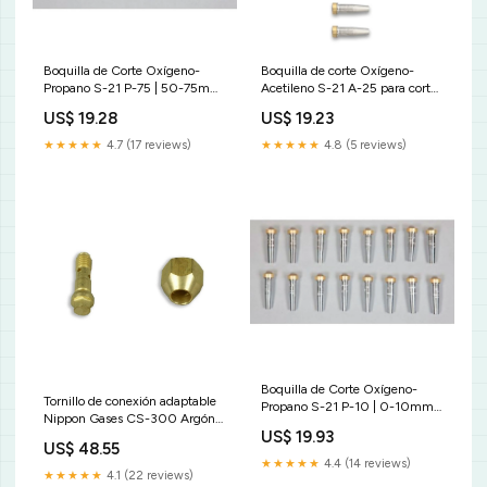
Boquilla de Corte Oxígeno-
Boquilla de corte Oxígeno-
Propano S-21 P-75 | 50-75mm
Acetileno S-21 A-25 para cortar
taladradora
entre 15-25mm LLAVES DE
US$ 19.28
US$ 19.23
MANIOBRA Y LLAVES DE
VASO
★★★★★
4.7 (17 reviews)
★★★★★
4.8 (5 reviews)
Boquilla de Corte Oxígeno-
Tornillo de conexión adaptable
Propano S-21 P-10 | 0-10mm
Nippon Gases CS-300 Argón
HERRAMIENTAS DE CORTE
US$ 19.93
A ACERO INOXIDABLE
US$ 48.55
★★★★★
4.4 (14 reviews)
★★★★★
4.1 (22 reviews)