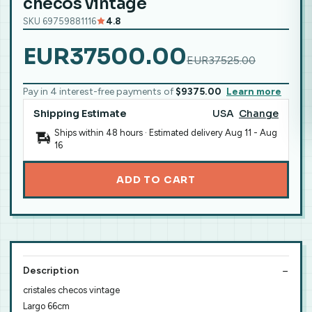
checos vintage
SKU 69759881116
4.8
EUR37500.00
EUR37525.00
Pay in 4 interest-free payments of
$9375.00
Learn more
Shipping Estimate
USA
Change
Ships within 48 hours · Estimated delivery
Aug 11
-
Aug
16
ADD TO CART
Description
cristales checos vintage
Largo 66cm