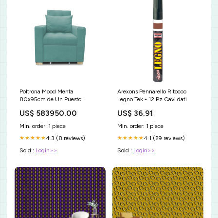
Poltrona Mood Menta
Arexons Pennarello Ritocco
80x95cm de Un Puesto
Legno Tek - 12 Pz Cavi dati
Reclinable sin Apoya Brazos
US$ 583950.00
US$ 36.91
Rack
Min. order: 1 piece
Min. order: 1 piece
4.3 (8 reviews)
4.1 (29 reviews)
★★★★★
★★★★★
Sold :
Login>>
Sold :
Login>>