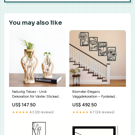
You may also like
Naturlig Trävas - Unik
Blomster Elegans
Dekoration för Växter Stickad
Väggdekoration – Fyrdelad
tröja
Blomkonst genanvendelige
US$ 147.50
US$ 492.50
ansigtsservietter
★★★★★
4.3 (20 reviews)
★★★★★
4.7 (24 reviews)