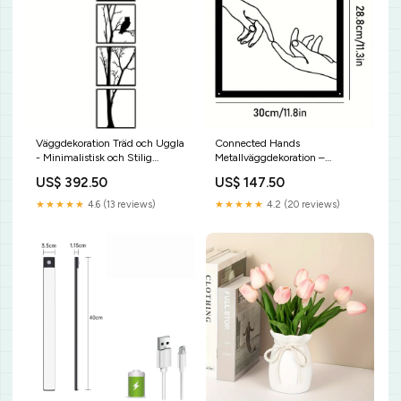
Väggdekoration Träd och Uggla
Connected Hands
- Minimalistisk och Stilig
Metallväggdekoration –
beroligande musik
Minimalistisk och Enande
US$ 392.50
US$ 147.50
Nadelse inserter
★★★★★
4.6 (13 reviews)
★★★★★
4.2 (20 reviews)