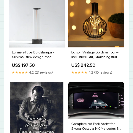
LumièreTube Bordslampa -
Edison Vintage Bordslampor –
Minimalistisk design med 3
Industriell Stil, Stämningsfull
dimmernivåer Lång Livslängd
Belysning Form:Karaf
US$ 197.50
US$ 242.50
★★★★★
4.2 (21 reviews)
★★★★★
4.2 (30 reviews)
Complete set Park Assist for
Skoda Octavia NX Mercedes B-