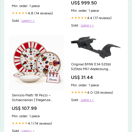
US$ 999.50
Min. order: 1 piece
Min. order: 1 piece
4.8 (14 reviews)
★★★★★
4.4 (17 reviews)
★★★★★
Sold :
Login>>
Sold :
Login>>
Original BMW E34 525td
525tds M51 Abdeckung
Unterteil rechts 51718148866
US$ 31.44
E9
Min. order: 1 piece
4.0 (26 reviews)
★★★★★
Servizio Piatti 18 Pezzi –
Schiaccianoci | Eleganza
Sold :
Login>>
Natalizia TERRACOTTA
US$ 107.99
Min. order: 1 piece
4.1 (14 reviews)
★★★★★
Sold :
Login>>