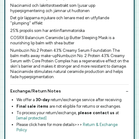
Niacinamid och lakritsrotsextrakt som ljusar upp
hyperpigmentering och jämnar ut hudtonen
Det gör läpparna mjukare och lenare med en utfyllande
''plumping'' effekt
25% propolis som har antiinflammatoriska
COSRX Balancium Ceramide Lip Butter Sleeping Mask is a
nourishing lip balm with shea butter
Numbuzin No.2 Protein 43% Creamy Serum Foundation The
balm melts away make-upNumbuzin No. 2 Protein 43% Creamy
Serum with Core Protein Complex has a regenerative effect on the
skin's barrier and makes it stronger and more resistant to damage.
Niacinamide stimulates natural ceramide production and helps
fade hyperpigmentation.
Exchange/Return Notes
We offer a
30-day
return/exchange service after receiving.
Final sale items
are not eligible for returns or exchanges.
To process your return/exchange,
please contact us
at
[email protected]
Please click here for more details>>>
Return & Exchange
Policy