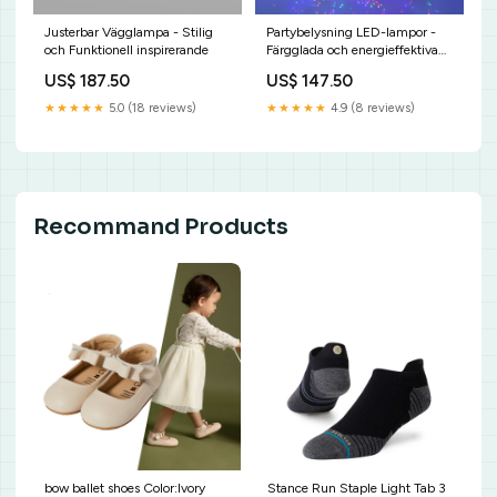
Justerbar Vägglampa - Stilig
Partybelysning LED-lampor -
och Funktionell inspirerande
Färgglada och energieffektiva
för varje tillfälle Variant:200
US$ 187.50
US$ 147.50
LED-lampor
★★★★★
5.0 (18 reviews)
★★★★★
4.9 (8 reviews)
Recommand Products
bow ballet shoes Color:Ivory
Stance Run Staple Light Tab 3