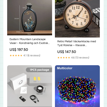
Eastern Mountain Landscape
Retro Metall Väckarklocka med
Vaser - Konstnärlig och Exotisk
Tyst Rörelse – Klassisk
strandvänlig lösning
Bordstorlek för Sovrum eller
US$ 197.50
US$ 147.50
Skrivbord
★★★★★
4.1 (6 reviews)
VardagligAnvändning
★★★★★
4.6 (13 reviews)