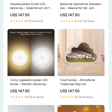
GlowAnywhere Smart LED-
Bohemsk Geometrisk Dekorativ
belysning – Säkerhet och stil för
Vas – Idealisk för Vår- och
varje utrymme Färg:Vit 40cm
Påskdekorationer Mjuk
US$ 147.50
US$ 147.50
romantisk glöd
★★★★★
4.0 (5 reviews)
★★★★★
4.3 (27 reviews)
Circly Uppladdningsbar LED-
TulipTwinkle - Atmosfärisk
lampa – Bekväm belysning
Tulplampa Färg:Lila
med rörelsesensor Typ:Batteri
US$ 147.50
US$ 147.50
★★★★★
4.6 (10 reviews)
★★★★★
5.0 (9 reviews)