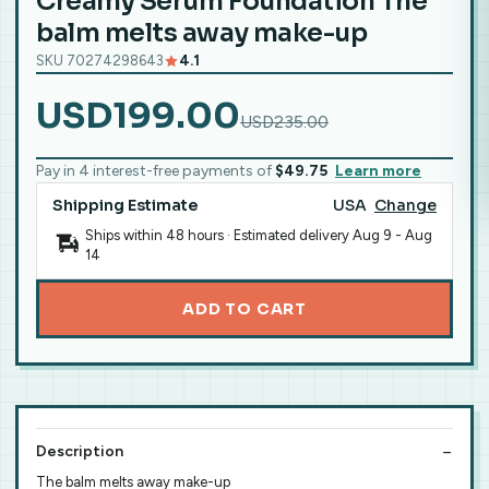
Creamy Serum Foundation The
balm melts away make-up
SKU 70274298643
4.1
USD199.00
USD235.00
Pay in 4 interest-free payments of
$49.75
Learn more
Shipping Estimate
USA
Change
Ships within 48 hours · Estimated delivery
Aug 9
-
Aug
14
ADD TO CART
Description
The balm melts away make-up