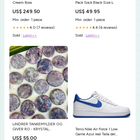
Cream Bow
Pack Sock Black Size:L
US$ 249.50
US$ 49.95
Min. order: 1 piece
Min. order: 1 piece
4.0 (7 reviews)
4.4 (6 reviews)
★★★★★
★★★★★
Sold :
Login>>
Sold :
Login>>
LINDRER TANKEMYLDER OG
Tenis Nike Air Force 1 Low
GIVER RO - KRYSTAL
Game Azul real Talla del
VARIANT:B
US$ 55.00
calzado:28-44EUR