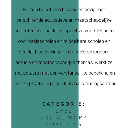
Róman houdt zich bovendien bezig met
verschillende educatieve en maatschappelijke
projecten. Zo maakt en speelt ze voorstellingen
voor basisscholen en middelbare scholen en
begeleidt ze leerlingen in toneelspel rondom
actuele en maatschappelijke thema’s, werkt ze
met acteurs met een verstandelijke beperking en
helpt ze psychologie studenten als traningsacteur.
CATEGORIE:
SPEL
SOCIAL WORK
COACHING