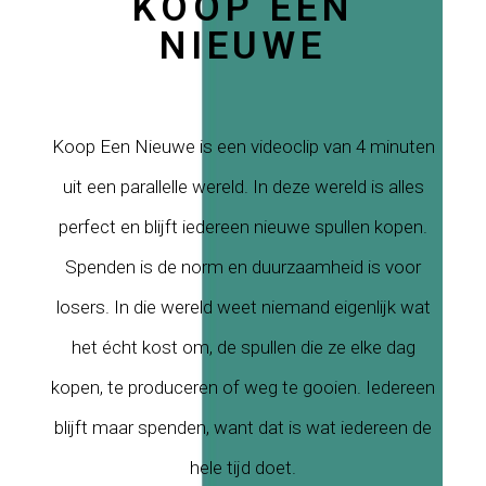
KOOP EEN
NIEUWE
Koop Een Nieuwe is een videoclip van 4 minuten
uit een parallelle wereld. In deze wereld is alles
perfect en blijft iedereen nieuwe spullen kopen.
Spenden is de norm en duurzaamheid is voor
losers. In die wereld weet niemand eigenlijk wat
het écht kost om, de spullen die ze elke dag
kopen, te produceren of weg te gooien. Iedereen
blijft maar spenden, want dat is wat iedereen de
hele tijd doet.