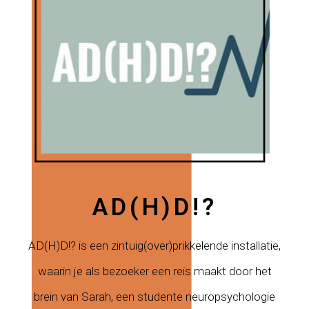
AD(H)D!?
AD(H)D!? is een zintuig(over)prikkelende installatie,
waarin je als bezoeker een reis maakt door het
brein van Sarah, een studente neuropsychologie