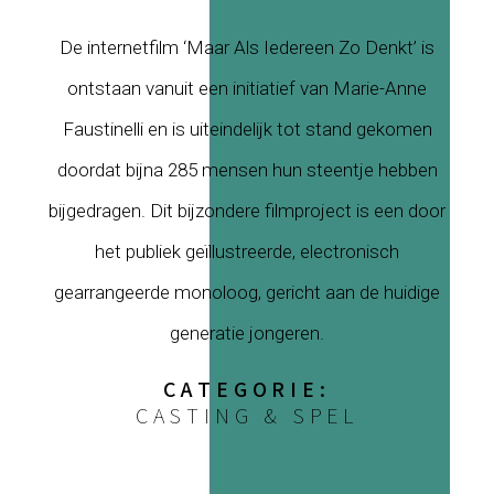
De internetfilm ‘Maar Als Iedereen Zo Denkt’ is
ontstaan vanuit een initiatief van Marie-Anne
Faustinelli en is uiteindelijk tot stand gekomen
doordat bijna 285 mensen hun steentje hebben
bijgedragen. Dit bijzondere filmproject is een door
het publiek geïllustreerde, electronisch
gearrangeerde monoloog, gericht aan de huidige
generatie jongeren.
CATEGORIE:
CASTING & SPEL